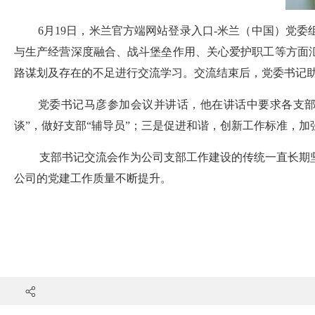
6
月
19
日，米兰官方端网站登录入口-米兰（中国）党委
与生产经营深度融合、战斗堡垒作用、关心爱护职工等方面
路谋划及存在的不足进行交流学习。交流结束后，党委书记
党委书记马彦参加会议并讲话，他在讲话中要求各支部
谈”，做好支部“辅导员”；三是促进和谐，创新工作标准，
支部书记交流会作为公司支部工作建设的传统一直长期
公司的党建工作质量不断提升。