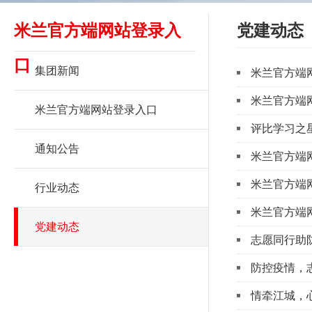
米兰官方端网站登录入
党建动态
口
集团新闻
米兰官方端
米兰官方端
米兰官方端网站登录入口
评比学习之
通知公告
米兰官方端
米兰官方端
行业动态
米兰官方端
党建动态
志愿同行助
防控疫情，
情牵江城，