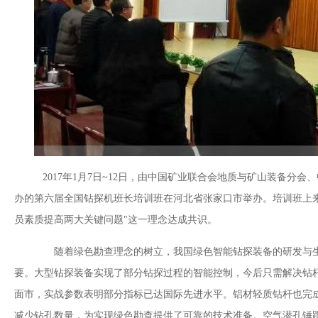
2017年1月7日~12日，由中国矿业联合会地质与矿山装备
办的第六届全国钻探机班长培训班在河北省张家口市举办。培训班上来
员素质提高两大关键问题"这一理念达成共识。
随着绿色勘查理念的树立，我国绿色智能钻探装备的研发与生
要。大型钻探装备实现了部分钻探过程的智能控制，今后只需解决钻
面市，实战参数表明部分指标已达国际先进水平。铝材轻质钻杆也完
减少钻孔数量，为实现绿色勘查提供了可靠的技术准备。空气潜孔锤