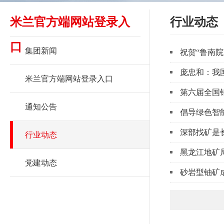
米兰官方端网站登录入
行业动态
口
集团新闻
祝贺“鲁南
庞忠和：我
米兰官方端网站登录入口
第六届全国
通知公告
倡导绿色智
深部找矿是
行业动态
黑龙江地矿
党建动态
砂岩型铀矿