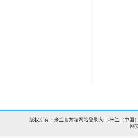
版权所有：米兰官方端网站登录入口-米兰（中国） 地址：
网安