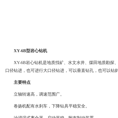
XY-6B型岩心钻机
XY-6B岩心钻机是地质找矿、水文水井、煤田地质勘
口径钻进，也可进行大口径钻进，可以垂直钻孔，也可以钻
主要特点
立轴转速高，调速范围广。
卷扬机配有水刹车，下降钻具平稳安全。
油浸湿式离合器，启动平稳，附有制动装置。