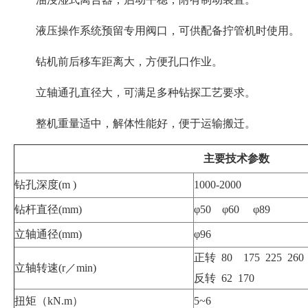
液压操作系统预留专用阀口，可供配备拧管机时使用。
钻机前后移车距离大，方便孔口作业。
立轴通孔直径大，可满足多种钻探工艺要求。
整机重量适中，解体性能好，便于运输搬迁。
主要技术参数
钻孔深度(m )
1000-2000
钻杆直径(mm)
φ50 φ60 φ89
立轴通径(mm)
φ96
正转 80 175 225 260 
立轴转速(r／min)
反转 62 170
扭矩（kN.m）
5~6