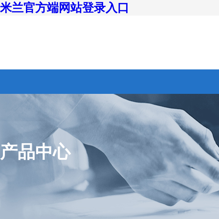
米兰官方端网站登录入口
产品中心