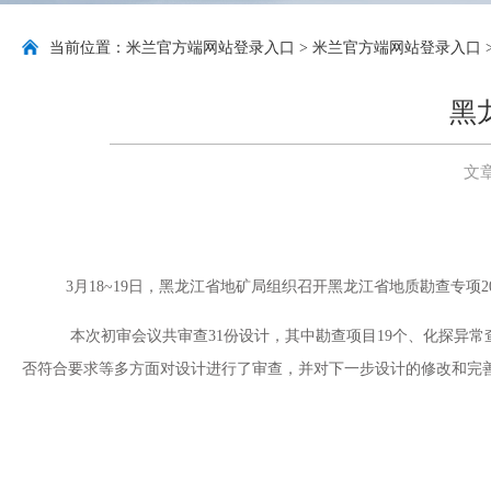
当前位置：
米兰官方端网站登录入口
>
米兰官方端网站登录入口
黑
文章来
3月18~19日，黑龙江省地矿局组织召开黑龙江省地质勘查专项
本次初审会议共审查31份设计，其中勘查项目19个、化探异常
否符合要求等多方面对设计进行了审查，并对下一步设计的修改和完