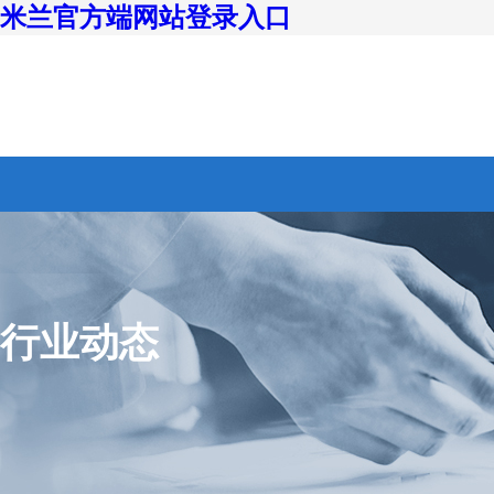
米兰官方端网站登录入口
行业动态