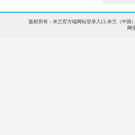
版权所有：米兰官方端网站登录入口-米兰（中国） 地址：
网安